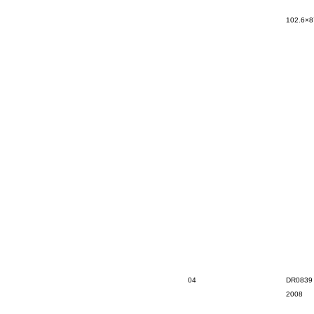
102.6×8
04
DR0839
2008