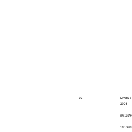
02
DR0837
2008
紙に鉛筆
100.9×