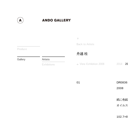
Back to Artists
Produce
舟越 桂
Gallery
Artists
View Exhibition 2008
2014
20
Exhibitions
01
DR0836
2008
紙に色鉛
オイルス
102.7×