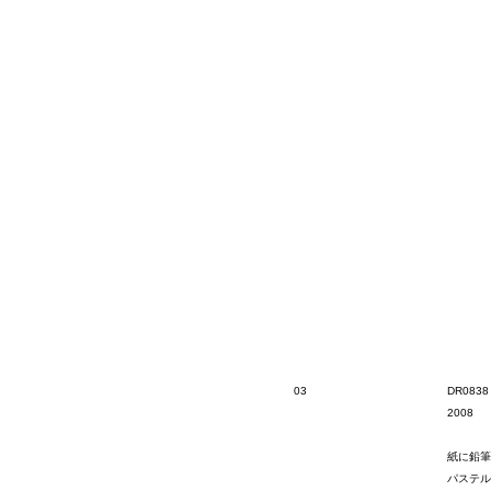
03
DR0838
2008
紙に鉛筆
パステル