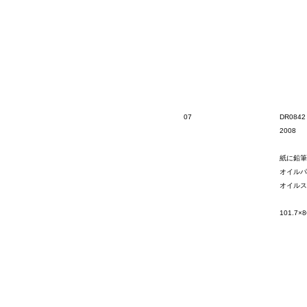
07
DR0842
2008
紙に鉛筆
オイルパ
オイルス
101.7×8