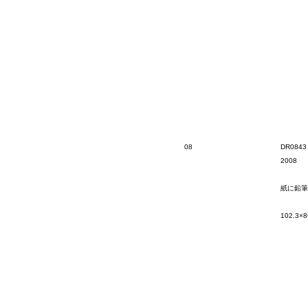
08
DR0843
2008
紙に鉛筆
102.3×8