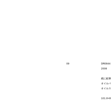
09
DR0844
2008
紙に鉛筆
オイルパ
オイルス
101.8×8