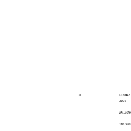
11
DR0846
2008
紙に鉛筆
104.9×8