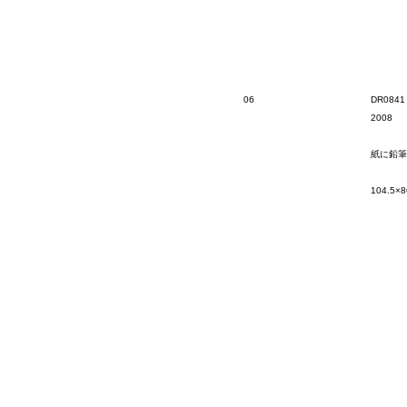
06
DR0841
2008
紙に鉛筆
104.5×