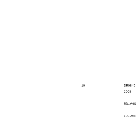
10
DR0845
2008
紙に色鉛
100.2×8