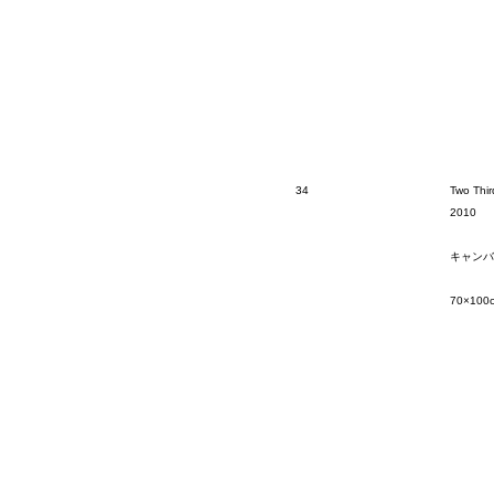
34
Two Thir
2010
キャンバ
70×100