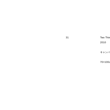
31
Two Thir
2010
キャンバ
70×100