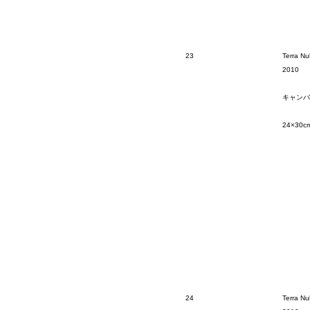
23
Terra Nul
2010
キャンバ
24×30c
24
Terra Nu