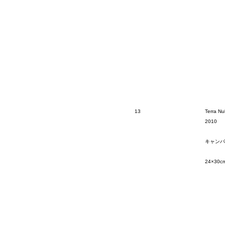
13
Terra Nul
2010
キャンバ
24×30c