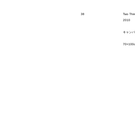
38
Two Thir
2010
キャンバ
70×100