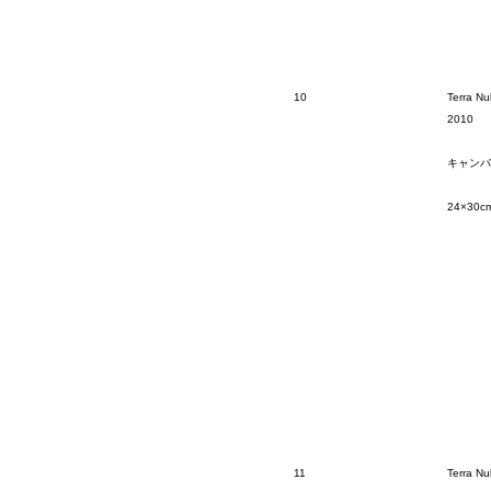
10
Terra Nul
2010
キャンバ
24×30c
11
Terra Nul