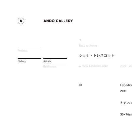
Back to Artists
Produce
ショナ・トレスコット
Gallery
Artists
View Exhibition 2010
2020
20
Exhibitions
01
Expediti
2010
キャンバ
50×70c