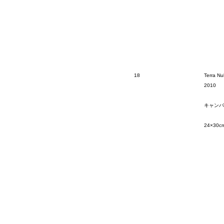
18
Terra Nul
2010
キャンバ
24×30c