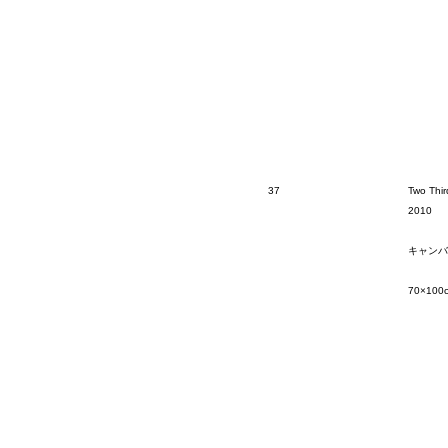
37
Two Thir
2010
キャンバ
70×100