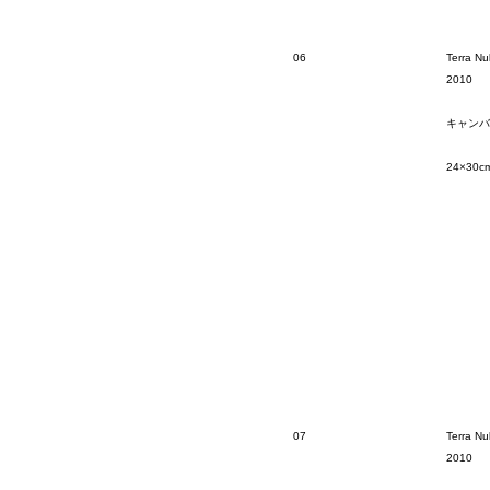
06
Terra Nul
2010
キャンバ
24×30c
07
Terra Nul
2010