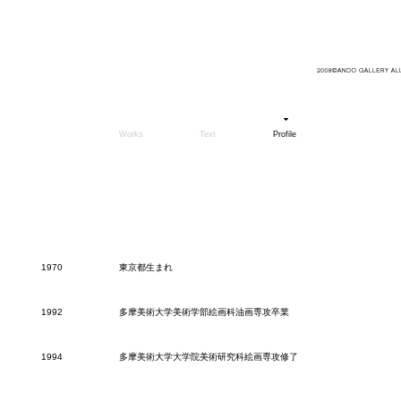
Works
Text
Profile
1970
東京都生まれ
1992
多摩美術大学美術学部絵画科油画専攻卒業
1994
多摩美術大学大学院美術研究科絵画専攻修了