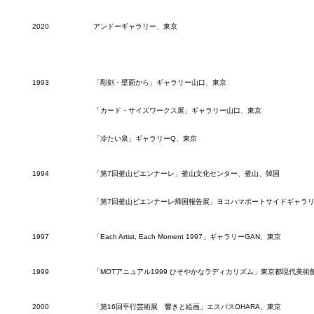
2020
アンドーギャラリー、東京
1993
「彫刻・壁面から」ギャラリー山口、東京
「カード・サイズワークス展」ギャラリー山口、東京
「冷たい泉」ギャラリーQ、東京
1994
「第7回釜山ビエンナーレ」釜山文化センター、釜山、韓国
「第7回釜山ビエンナーレ帰国報告展」ヨコハマポートサイドギャラ
1997
「Each Artist, Each Moment 1997」ギャラリーGAN、東京
1999
「MOTアニュアル1999 ひそやかなラディカリズム」東京都現代美術
2000
「第16回平行芸術展 響きと絵画」エスパスOHARA、東京