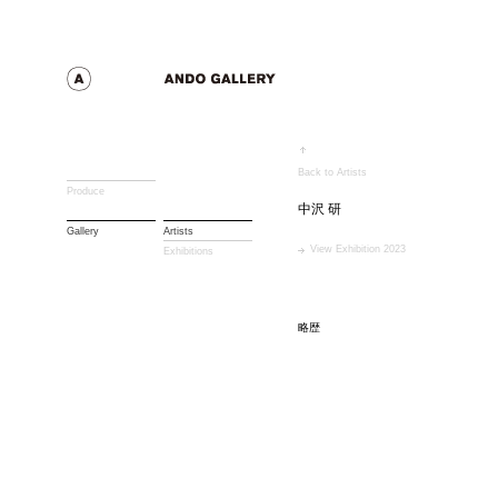
Back to Artists
Produce
中沢 研
Gallery
Artists
View Exhibition 2023
Exhibitions
略歴