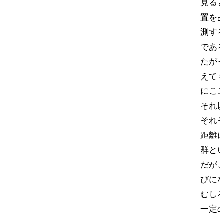
見る
置を
測す
であ
たが
えて
にこ
それ
それ
距離
群と
だが
びに
むし
一定