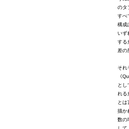
のタ
すべ
構成
いず
する
差の
それぞ
《Q
とし
れる
とは
描か
数の
して