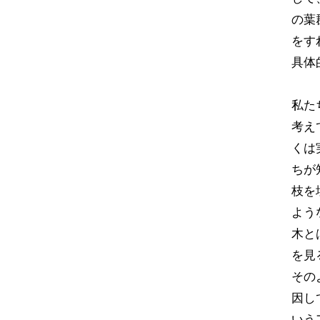
の葉
をす
具体
私た
考え
くは
ちが
枝を
よう
木と
を見
その
因して
いう