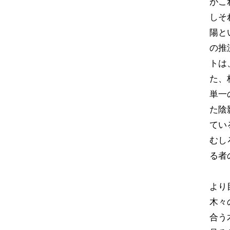
がこ
しそ
陽と
の推
トは
た、
単一
た陰
てい
むし
る者
より
木々
合う