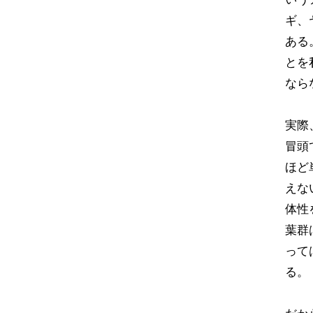
ギ、
ある
とを
なら
実際
冒頭
ほど
えな
体性
葉群
って
る。