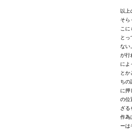
以上
そら
こに
とっ
ない
が行
によ
とか
ちの
に押
の位
ざる
作為
ーは