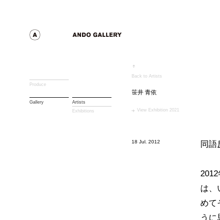
Back to Artists
Produce
笹井 青依
Gallery
Artists
View Exhibition 2021
Exhibitions
18 Jul. 2012
同語
20
は、
めて
うに