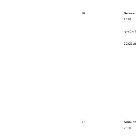
16
Between
2020
キャンバ
20x25c
17
Silhouet
2020