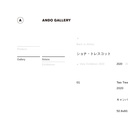
Back to Artists
Produce
ショナ・トレスコット
Gallery
Artists
View Exhibition 2020
2020
20
Exhibitions
01
Two Tree
2020
キャンバ
50.8x60