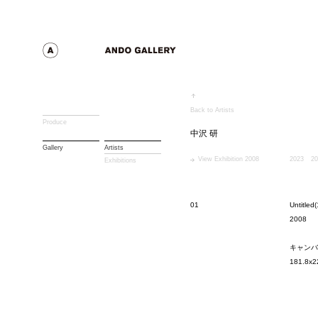
Back to Artists
Produce
中沢 研
Gallery
Artists
View Exhibition 2008
2023
20
Exhibitions
01
Untitled(
2008
キャンバ
181.8x2