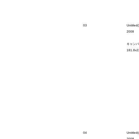
03
Untitled(
2008
キャンバ
181.8x2
04
Untitled(
2008