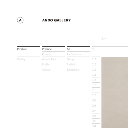
Produce
Produce
Art
No.
Title
Projects
Architecture
Gallery
What’s New
Design
017
Profile
Publish
016
Contact
Exhibitions
015
014
013
012
011
010
009
008
007
006
005
004