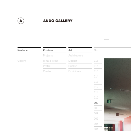
Produce
Produce
Art
No.
Title
Projects
Architecture
Gallery
What’s New
Design
017
Profile
Publish
016
Contact
Exhibitions
015
014
013
012
011
010
009
008
007
006
005
004