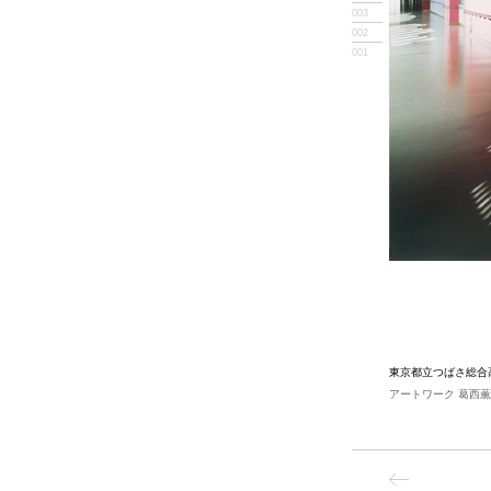
003
002
001
東京都立つばさ総合
アートワーク 葛西薫