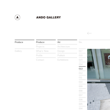
Produce
Produce
Art
No.
Title
Projects
Architecture
Gallery
What’s New
Design
017
Profile
Publish
016
Contact
Exhibitions
015
014
013
012
011
010
009
008
007
006
005
004