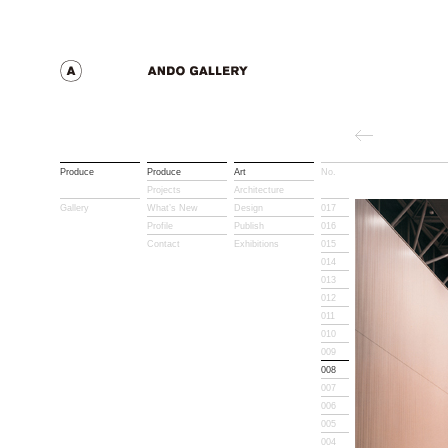
Produce
Produce
Art
No.
Title
Projects
Architecture
Gallery
What’s New
Design
017
Profile
Publish
016
Contact
Exhibitions
015
014
013
012
011
010
009
008
007
006
005
004