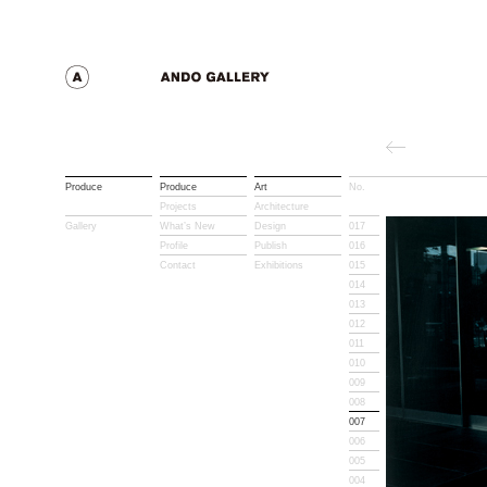
Produce
Produce
Art
No.
Title
Projects
Architecture
Gallery
What’s New
Design
017
Profile
Publish
016
Contact
Exhibitions
015
014
013
012
011
010
009
008
007
006
005
004