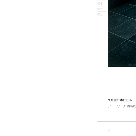
003
002
001
久米設計本社ビル
アートワーク 岡崎